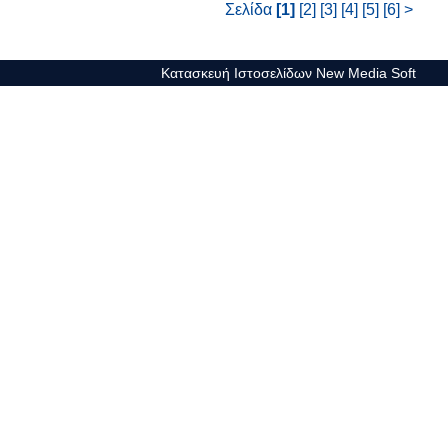
Σελίδα
[1]
[2]
[3]
[4]
[5]
[6]
>
Κατασκευή Ιστοσελίδων New Media Soft