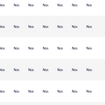
Ναι
Ναι
Ναι
Ναι
Ναι
Ναι
Ναι
Ναι
Ναι
Ναι
Ναι
Ναι
Ναι
Ναι
Ναι
Ναι
Ναι
Ναι
Ναι
Ναι
Ναι
Ναι
Ναι
Ναι
Ναι
Ναι
Ναι
Ναι
Ναι
Ναι
Ναι
Ναι
Ναι
Ναι
Ναι