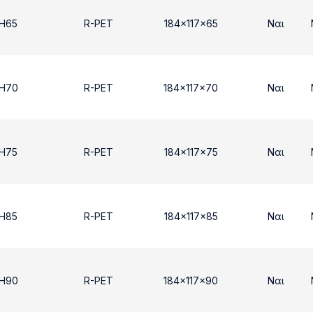
 H65
R-PET
184x117x65
Ναι
 H70
R-PET
184x117x70
Ναι
 H75
R-PET
184x117x75
Ναι
 H85
R-PET
184x117x85
Ναι
 Η90
R-PET
184x117x90
Ναι