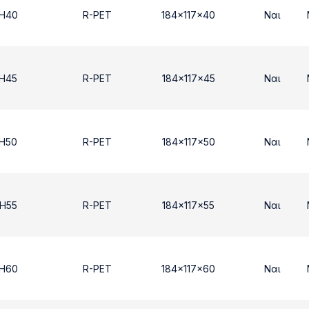
 H40
R-PET
184x117x40
Ναι
 Η45
R-PET
184x117x45
Ναι
 Η50
R-PET
184x117x50
Ναι
 Η55
R-PET
184x117x55
Ναι
 H60
R-PET
184x117x60
Ναι