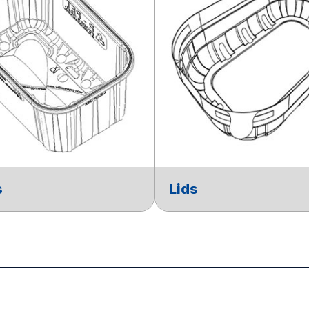
s
Lids