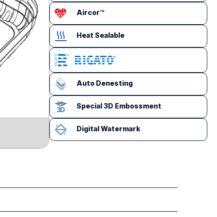
Aircor™
Heat Sealable
Auto Denesting
Special 3D Embossment
Digital Watermark