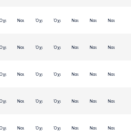
Όχι
Ναι
Όχι
Όχι
Ναι
Ναι
Ναι
Όχι
Ναι
Όχι
Όχι
Ναι
Ναι
Ναι
Όχι
Ναι
Όχι
Όχι
Ναι
Ναι
Ναι
Όχι
Ναι
Όχι
Όχι
Ναι
Ναι
Ναι
Όχι
Ναι
Όχι
Όχι
Ναι
Ναι
Ναι