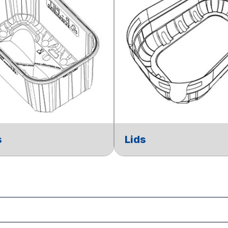
s
Lids