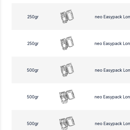
250gr
neo Easypack Lo
250gr
neo Easypack Lo
500gr
neo Easypack Lo
500gr
neo Easypack Lo
500gr
neo Easypack Lo