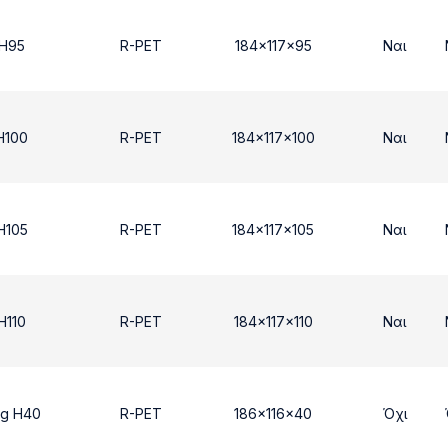
 Η95
R-PET
184x117x95
Ναι
Η100
R-PET
184x117x100
Ναι
Η105
R-PET
184x117x105
Ναι
H110
R-PET
184x117x110
Ναι
ng H40
R-PET
186x116x40
Όχι