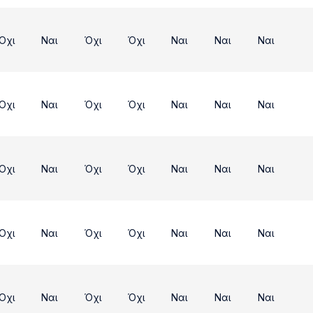
Όχι
Ναι
Όχι
Όχι
Ναι
Ναι
Ναι
Όχι
Ναι
Όχι
Όχι
Ναι
Ναι
Ναι
Όχι
Ναι
Όχι
Όχι
Ναι
Ναι
Ναι
Όχι
Ναι
Όχι
Όχι
Ναι
Ναι
Ναι
Όχι
Ναι
Όχι
Όχι
Ναι
Ναι
Ναι