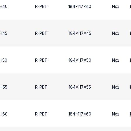
 H40
R-PET
184x117x40
Ναι
 Η45
R-PET
184x117x45
Ναι
 Η50
R-PET
184x117x50
Ναι
 Η55
R-PET
184x117x55
Ναι
 H60
R-PET
184x117x60
Ναι