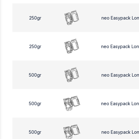
250gr
neo Easypack Lo
250gr
neo Easypack Lo
500gr
neo Easypack Lo
500gr
neo Easypack Lo
500gr
neo Easypack Lo