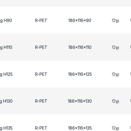
ng H90
R-PET
186x116x90
Όχι
g H110
R-PET
186x116x110
Όχι
g H125
R-PET
186x116x125
Όχι
g H130
R-PET
186x116x130
Όχι
g H135
R-PET
186x116x135
Όχι