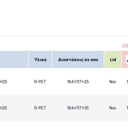
Υλικό
Διαστάσεις σε mm
Lid
 Η25
R-PET
184x117x25
Ναι
 Η35
R-PET
184x117x35
Ναι