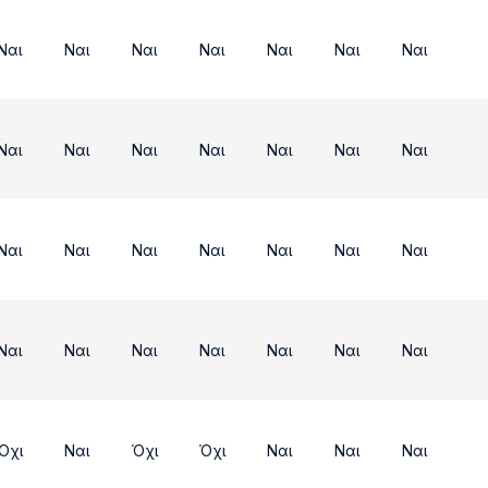
Ναι
Ναι
Ναι
Ναι
Ναι
Ναι
Ναι
Ναι
Ναι
Ναι
Ναι
Ναι
Ναι
Ναι
Ναι
Ναι
Ναι
Ναι
Ναι
Ναι
Ναι
Ναι
Ναι
Ναι
Ναι
Ναι
Ναι
Ναι
Όχι
Ναι
Όχι
Όχι
Ναι
Ναι
Ναι