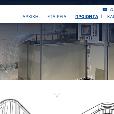
ΑΡΧΙΚΗ
ΕΤΑΙΡΕΙΑ
ΠΡΟΙΟΝΤΑ
ΚΑ