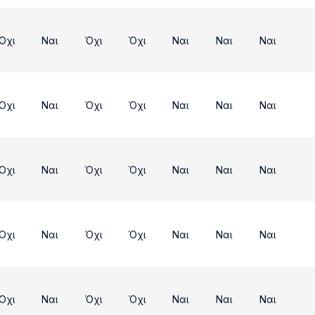
Όχι
Ναι
Όχι
Όχι
Ναι
Ναι
Ναι
Όχι
Ναι
Όχι
Όχι
Ναι
Ναι
Ναι
Όχι
Ναι
Όχι
Όχι
Ναι
Ναι
Ναι
Όχι
Ναι
Όχι
Όχι
Ναι
Ναι
Ναι
Όχι
Ναι
Όχι
Όχι
Ναι
Ναι
Ναι