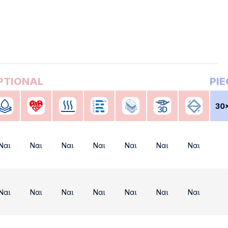
30
Ναι
Ναι
Ναι
Ναι
Ναι
Ναι
Ναι
Ναι
Ναι
Ναι
Ναι
Ναι
Ναι
Ναι