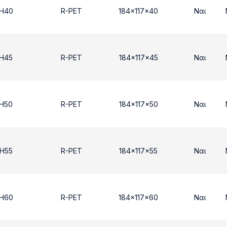
 H40
R-PET
184x117x40
Ναι
 Η45
R-PET
184x117x45
Ναι
 Η50
R-PET
184x117x50
Ναι
 Η55
R-PET
184x117x55
Ναι
 H60
R-PET
184x117x60
Ναι