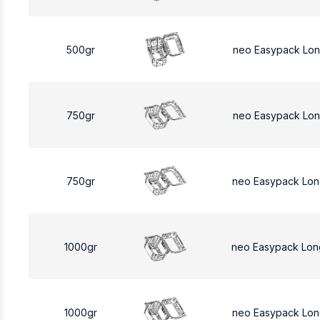
500gr
neo Easypack Lo
750gr
neo Easypack Lon
750gr
neo Easypack Lon
1000gr
neo Easypack Lon
1000gr
neo Easypack Lon