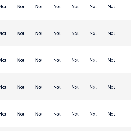
Ναι
Ναι
Ναι
Ναι
Ναι
Ναι
Ναι
Ναι
Ναι
Ναι
Ναι
Ναι
Ναι
Ναι
Ναι
Ναι
Ναι
Ναι
Ναι
Ναι
Ναι
Ναι
Ναι
Ναι
Ναι
Ναι
Ναι
Ναι
Ναι
Ναι
Ναι
Ναι
Ναι
Ναι
Ναι