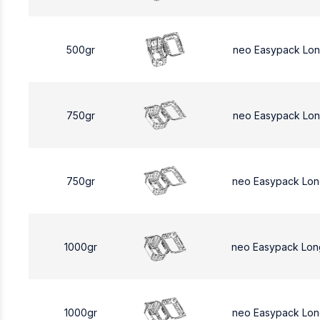
500gr
neo Easypack Lo
750gr
neo Easypack Lon
750gr
neo Easypack Lon
1000gr
neo Easypack Lon
1000gr
neo Easypack Lon