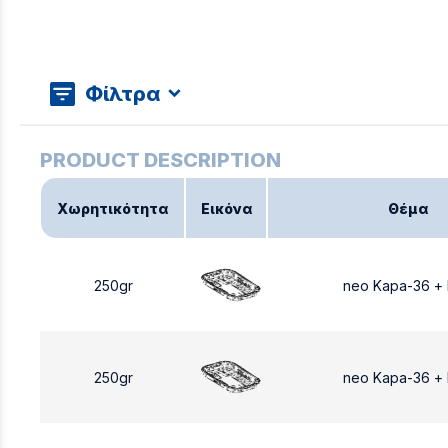
Φίλτρα
Χωρητικότητα
Εικόνα
Θέμα
250gr
neo Kapa-36 +
250gr
neo Kapa-36 +