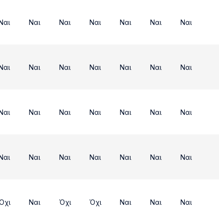
Ναι
Ναι
Ναι
Ναι
Ναι
Ναι
Ναι
Ναι
Ναι
Ναι
Ναι
Ναι
Ναι
Ναι
Ναι
Ναι
Ναι
Ναι
Ναι
Ναι
Ναι
Ναι
Ναι
Ναι
Ναι
Ναι
Ναι
Ναι
Όχι
Ναι
Όχι
Όχι
Ναι
Ναι
Ναι