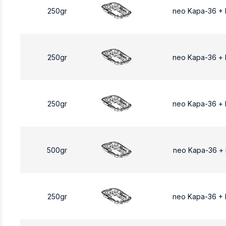
250gr
neo Kapa-36 +
250gr
neo Kapa-36 +
250gr
neo Kapa-36 +
500gr
neo Kapa-36 +
250gr
neo Kapa-36 +