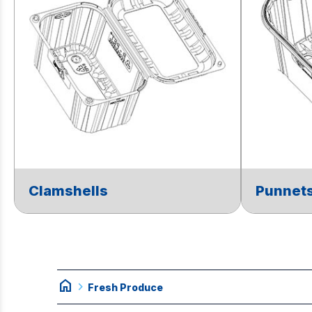
Clamshells
Punnet
home
chevron_right
Fresh Produce