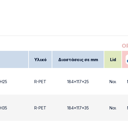
Υλικό
Διαστάσεις σε mm
Lid
 Η25
R-PET
184x117x25
Ναι
 Η35
R-PET
184x117x35
Ναι