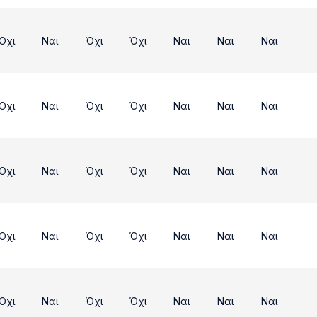
Όχι
Ναι
Όχι
Όχι
Ναι
Ναι
Ναι
Όχι
Ναι
Όχι
Όχι
Ναι
Ναι
Ναι
Όχι
Ναι
Όχι
Όχι
Ναι
Ναι
Ναι
Όχι
Ναι
Όχι
Όχι
Ναι
Ναι
Ναι
Όχι
Ναι
Όχι
Όχι
Ναι
Ναι
Ναι