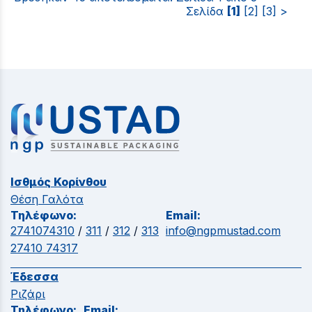
Σελίδα
[1]
[2]
[3]
>
Ισθμός Κορίνθου
Θέση Γαλότα
Τηλέφωνο:
Email:
2741074310
/
311
/
312
/
313
info@ngpmustad.com
27410 74317
Έδεσσα
Ριζάρι
Τηλέφωνο:
Email: